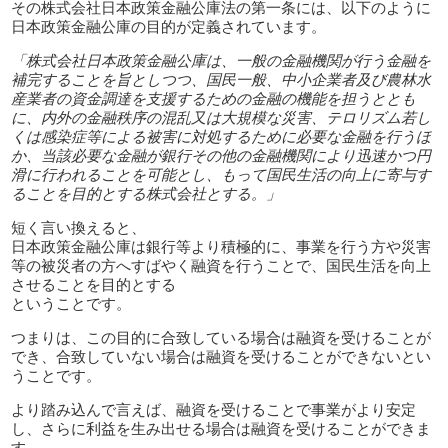
その株式会社日本政策金融公庫法の第一条には、以下のように
日本政策金融公庫の目的が定義されています。
「株式会社日本政策金融公庫は、一般の金融機関が行う金融を
補完することを旨としつつ、国民一般、中小企業者及び農林水
産業者の資金調達を支援するための金融の機能を担うととも
に、内外の金融秩序の混乱又は大規模な災害、テロリズム若し
くは感染症等による被害に対処するために必要な金融を行うほ
か、当該必要な金融が銀行その他の金融機関により迅速かつ円
滑に行われることを可能とし、もって国民生活の向上に寄与す
ることを目的とする株式会社とする。」
短く言い換えると、
日本政策金融公庫は銀行等より積極的に、事業を行う方や災害
等の被災者の方へすばやく融資を行うことで、国民生活を向上
させることを目的とする
ということです。
つまりは、この目的に合致している場合は融資を受けることが
でき、合致していない場合は融資を受けることができないとい
うことです。
より踏み込んで言えば、融資を受けることで事業がより安定
し、さらに利益を生み出せる場合は融資を受けることができま
す。