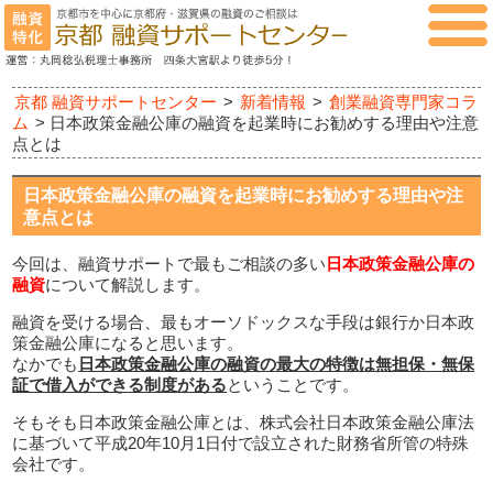
京都 融資サポートセンター
>
新着情報
>
創業融資専門家コラ
ム
>
日本政策金融公庫の融資を起業時にお勧めする理由や注意
点とは
日本政策金融公庫の融資を起業時にお勧めする理由や注
意点とは
今回は、融資サポートで最もご相談の多い
日本政策金融公庫の
融資
について解説します。
融資を受ける場合、最もオーソドックスな手段は銀行か日本政
策金融公庫になると思います。
なかでも
日本政策金融公庫の融資の最大の特徴は無担保・無保
証で借入ができる制度がある
ということです。
そもそも日本政策金融公庫とは、株式会社日本政策金融公庫法
に基づいて平成20年10月1日付で設立された財務省所管の特殊
会社です。