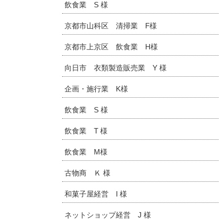
飲食業 S 様
京都市山科区 清掃業 F様
京都市上京区 飲食業 H様
向日市 衣類製造販売業 Y 様
企画・施行業 K様
飲食業 S 様
飲食業 T 様
飲食業 M様
古物商 Ｋ 様
和菓子屋経営 I 様
ネットショップ経営 J 様