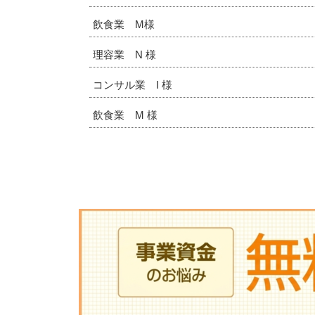
飲食業 M様
理容業 N 様
コンサル業 I 様
飲食業 M 様