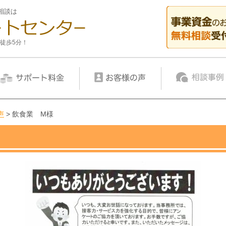
相談は
徒歩5分！
声
>
飲食業 M様