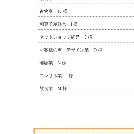
古物商 Ｋ 様
和菓子屋経営 I 様
ネットショップ経営 J 様
お客様の声 デザイン業 O 様
理容業 N 様
コンサル業 I 様
飲食業 M 様