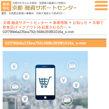
京都 融資サポートセンター
>
新着情報
>
お知らせ
>
京都で
飲食店(テイクアウト)を起業される方へ
>
02f796b6a235ea792c568b393f81016a_s-min
02f796b6a235ea792c568b393f81016a_s-min