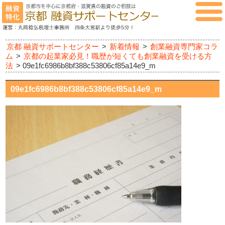
京都 融資サポートセンター
>
新着情報
>
創業融資専門家コラ
ム
>
京都の起業家必見！職歴が短くても創業融資を受ける方
法
>
09e1fc6986b8bf388c53806cf85a14e9_m
09e1fc6986b8bf388c53806cf85a14e9_m