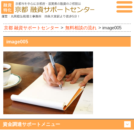
京都 融資サポートセンター
>
無料相談の流れ
>
image005
image005
資金調達サポートメニュー