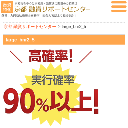
京都 融資サポートセンター
>
large_bnr2_5
large_bnr2_5